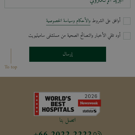
البريد الإلكتروني*
أوافق على الشروط
والأحكام وسياسة الخصوصية
أود تلقي الأخبار والنصائح الصحية من مستشفى ساميتيويت
إرسال
To top
اتصل بنا
+66 2022 2222