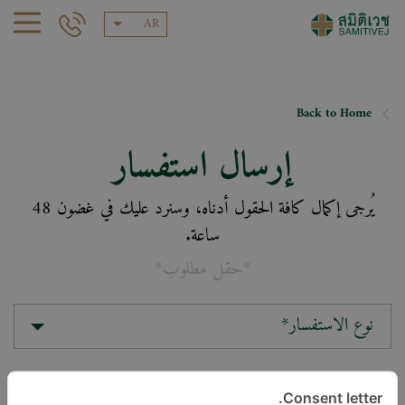
AR
Back to Home
إرسال استفسار
يُرجى إكمال كافة الحقول أدناه، وسنرد عليك في غضون 48
ساعة.
*حقل مطلوب*
نوع الاستفسار*
الموقع*
Consent letter.