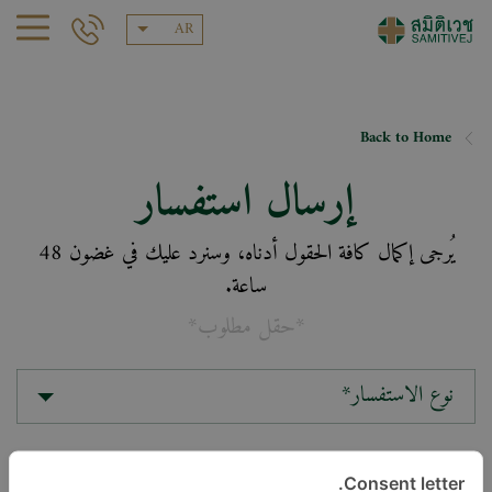
AR
Back to Home
إرسال استفسار
يُرجى إكمال كافة الحقول أدناه، وسنرد عليك في غضون 48
ساعة.
*حقل مطلوب*
نوع الاستفسار*
الموقع*
Consent letter.