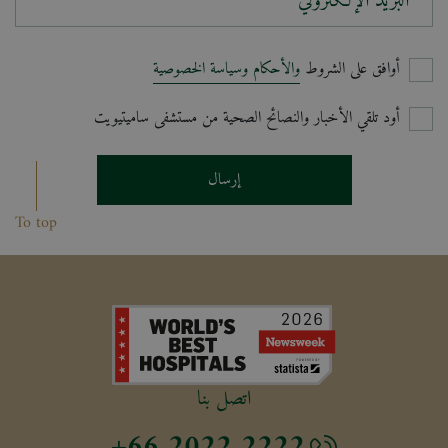
البريد الإلكتروني*
أوافق على الشروط
والأحكام وسياسة الخصوصية
أود تلقي الأخبار والنصائح الصحية من مستشفى ساميتيويت
إرسال
To top
اتصل بنا
+66 2022 2222