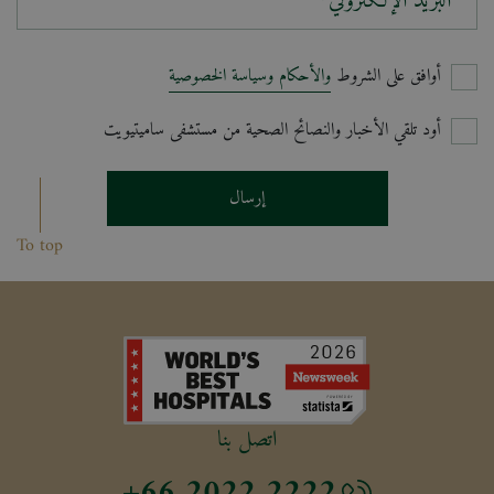
البريد الإلكتروني*
أوافق على الشروط
والأحكام وسياسة الخصوصية
أود تلقي الأخبار والنصائح الصحية من مستشفى ساميتيويت
إرسال
To top
اتصل بنا
+66 2022 2222