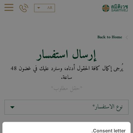
AR
Back to Home
إرسال استفسار
يُرجى إكمال كافة الحقول أدناه، وسنرد عليك في غضون 48
ساعة.
*حقل مطلوب*
نوع الاستفسار*
الموقع*
Consent letter.