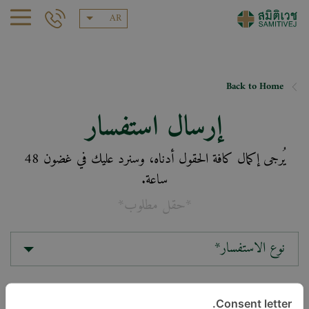
AR
Back to Home
إرسال استفسار
يُرجى إكمال كافة الحقول أدناه، وسنرد عليك في غضون 48
ساعة.
*حقل مطلوب*
نوع الاستفسار*
الموقع*
Consent letter.