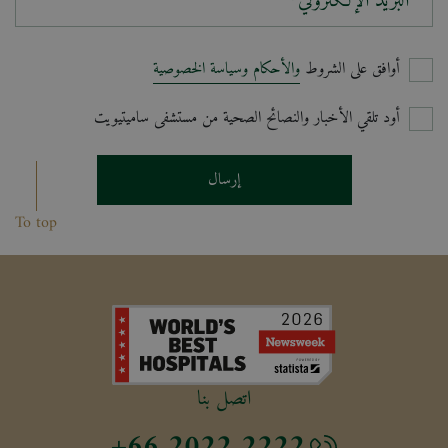
البريد الإلكتروني*
أوافق على الشروط
والأحكام وسياسة الخصوصية
أود تلقي الأخبار والنصائح الصحية من مستشفى ساميتيويت
إرسال
To top
اتصل بنا
+66 2022 2222