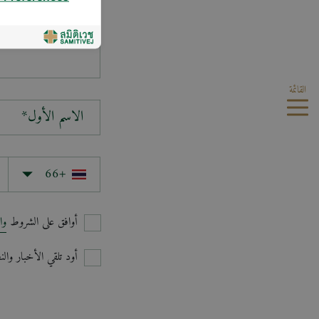
سؤالك*
القائمة
الاسم الأول*
أوافق على الشروط
وا
أود تلقي الأخبار وا