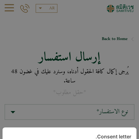
AR
Back to Home
إرسال استفسار
يُرجى إكمال كافة الحقول أدناه، وسنرد عليك في غضون 48
ساعة.
*حقل مطلوب*
نوع الاستفسار*
الموقع*
Consent letter.