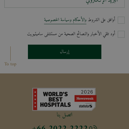
البريد الإلكتروني*
أوافق على الشروط
والأحكام وسياسة الخصوصية
أود تلقي الأخبار والنصائح الصحية من مستشفى ساميتيويت
إرسال
To top
اتصل بنا
+66 2022 2222