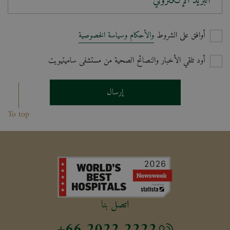
البريد الإلكتروني*
أوافق على الشروط
والأحكام وسياسة الخصوصية
أود تلقي الأخبار والنصائح الصحية من مستشفى ساميتيويت
إرسال
To top
اتصل بنا
+66 2022 2222