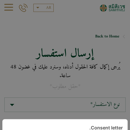
AR
Back to Home
إرسال استفسار
يُرجى إكمال كافة الحقول أدناه، وسنرد عليك في غضون 48
ساعة.
*حقل مطلوب*
نوع الاستفسار*
الموقع*
Consent letter.