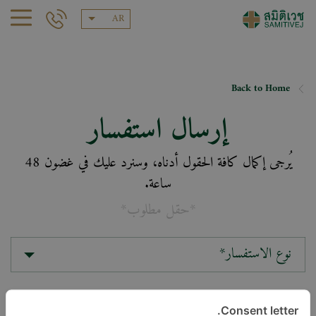
AR
Back to Home
إرسال استفسار
يُرجى إكمال كافة الحقول أدناه، وسنرد عليك في غضون 48
ساعة.
*حقل مطلوب*
نوع الاستفسار*
الموقع*
Consent letter.