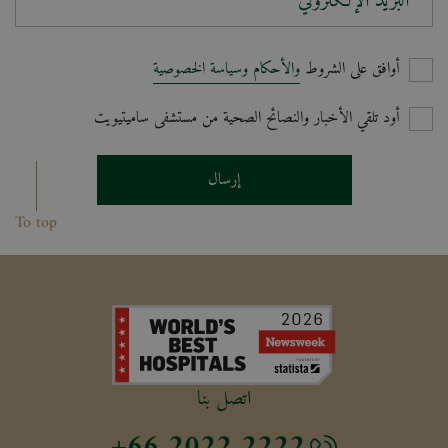
البريد الإلكتروني*
أوافق على الشروط
والأحكام وسياسة الخصوصية
أود تلقي الأخبار والنصائح الصحية من مستشفى ساميتيويت
إرسال
To top
اتصل بنا
+66 2022 2222