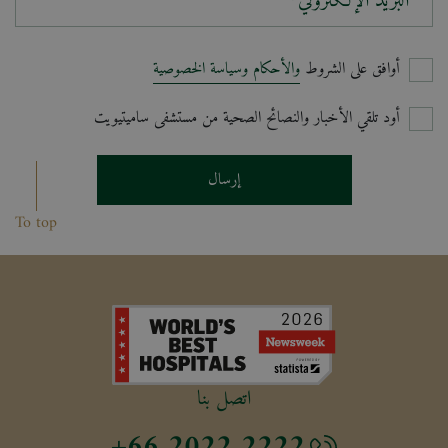
البريد الإلكتروني*
أوافق على الشروط
والأحكام وسياسة الخصوصية
أود تلقي الأخبار والنصائح الصحية من مستشفى ساميتيويت
إرسال
To top
اتصل بنا
+66 2022 2222