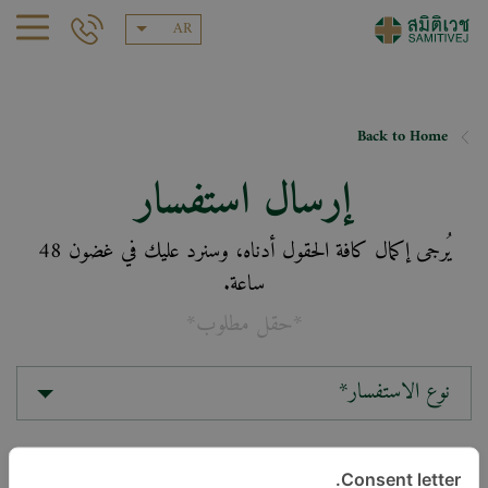
AR
Back to Home
إرسال استفسار
يُرجى إكمال كافة الحقول أدناه، وسنرد عليك في غضون 48
ساعة.
*حقل مطلوب*
نوع الاستفسار*
الموقع*
Consent letter.