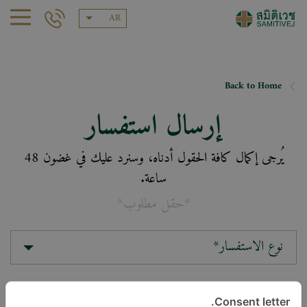
AR
Back to Home
إرسال استفسار
يُرجى إكمال كافة الحقول أدناه، وسنرد عليك في غضون 48
ساعة.
*حقل مطلوب*
نوع الاستفسار*
الموقع*
Consent letter.