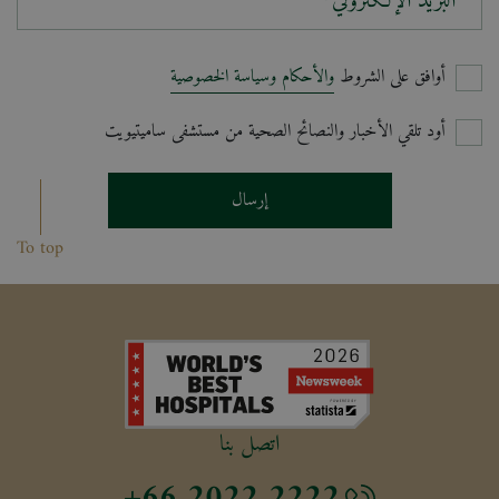
البريد الإلكتروني*
أوافق على الشروط
والأحكام وسياسة الخصوصية
أود تلقي الأخبار والنصائح الصحية من مستشفى ساميتيويت
إرسال
To top
اتصل بنا
+66 2022 2222