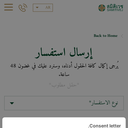
AR
Back to Home
إرسال استفسار
يُرجى إكمال كافة الحقول أدناه، وسنرد عليك في غضون 48
ساعة.
*حقل مطلوب*
نوع الاستفسار*
الموقع*
Consent letter.