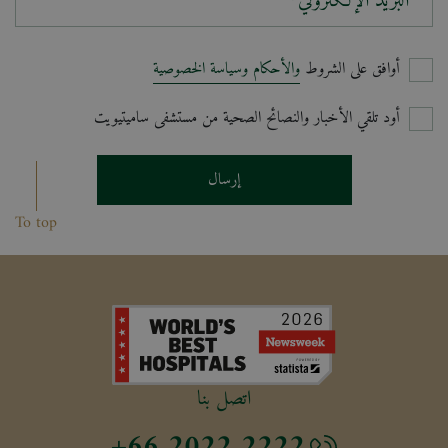
البريد الإلكتروني*
أوافق على الشروط
والأحكام وسياسة الخصوصية
أود تلقي الأخبار والنصائح الصحية من مستشفى ساميتيويت
إرسال
To top
اتصل بنا
+66 2022 2222