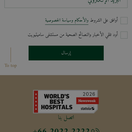
البريد الإلكتروني*
أوافق على الشروط
والأحكام وسياسة الخصوصية
أود تلقي الأخبار والنصائح الصحية من مستشفى ساميتيويت
إرسال
To top
اتصل بنا
+66 2022 2222