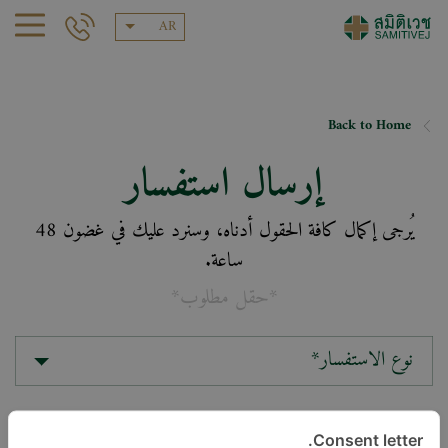
AR
Back to Home
إرسال استفسار
يُرجى إكمال كافة الحقول أدناه، وسنرد عليك في غضون 48
ساعة.
*حقل مطلوب*
نوع الاستفسار*
الموقع*
Consent letter.