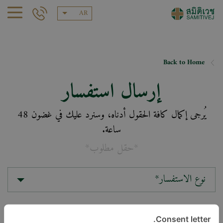
AR
Back to Home
إرسال استفسار
يُرجى إكمال كافة الحقول أدناه، وسنرد عليك في غضون 48
ساعة.
*حقل مطلوب*
نوع الاستفسار*
الموقع*
Consent letter.