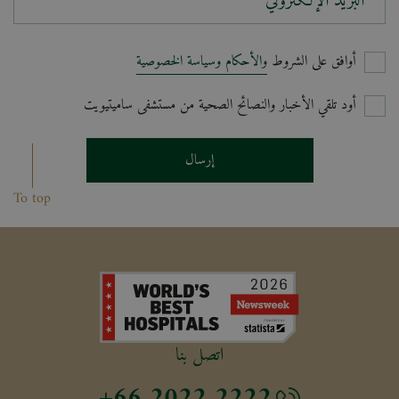
البريد الإلكتروني*
أوافق على الشروط
والأحكام وسياسة الخصوصية
أود تلقي الأخبار والنصائح الصحية من مستشفى ساميتيويت
إرسال
To top
اتصل بنا
+66 2022 2222