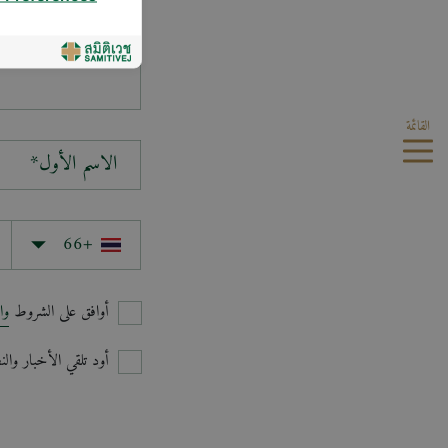
سؤالك*
القائمة
الاسم الأول*
أوافق على الشروط
وا
أود تلقي الأخبار وا