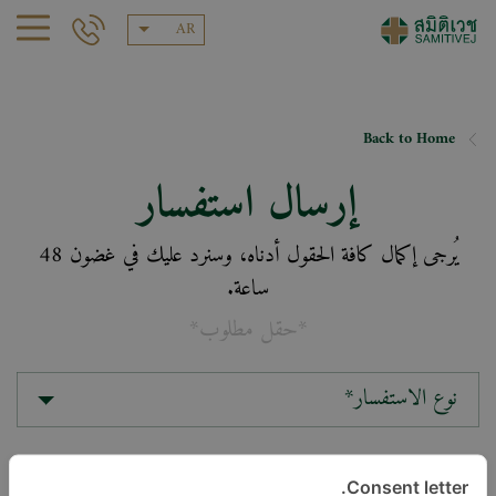
AR
Back to Home
إرسال استفسار
يُرجى إكمال كافة الحقول أدناه، وسنرد عليك في غضون 48
ساعة.
*حقل مطلوب*
نوع الاستفسار*
الموقع*
Consent letter.