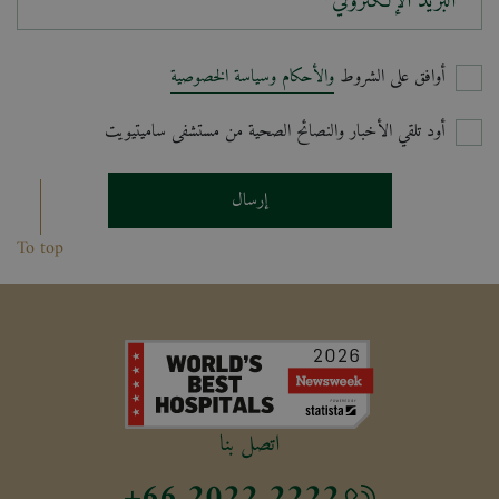
البريد الإلكتروني*
أوافق على الشروط
والأحكام وسياسة الخصوصية
أود تلقي الأخبار والنصائح الصحية من مستشفى ساميتيويت
إرسال
To top
اتصل بنا
+66 2022 2222