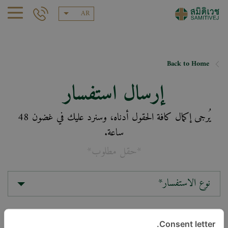
AR
Back to Home
إرسال استفسار
يُرجى إكمال كافة الحقول أدناه، وسنرد عليك في غضون 48
ساعة.
*حقل مطلوب*
نوع الاستفسار*
الموقع*
Consent letter.