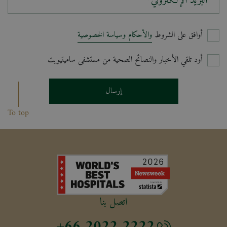
البريد الإلكتروني*
أوافق على الشروط
والأحكام وسياسة الخصوصية
أود تلقي الأخبار والنصائح الصحية من مستشفى ساميتيويت
إرسال
To top
اتصل بنا
+66 2022 2222