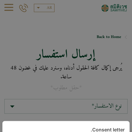
AR
Back to Home
إرسال استفسار
يُرجى إكمال كافة الحقول أدناه، وسنرد عليك في غضون 48
ساعة.
*حقل مطلوب*
نوع الاستفسار*
الموقع*
Consent letter.