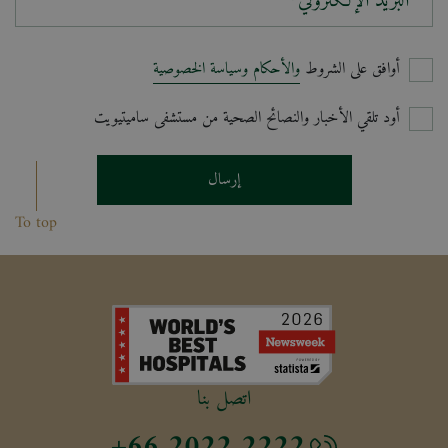
البريد الإلكتروني*
أوافق على الشروط
والأحكام وسياسة الخصوصية
أود تلقي الأخبار والنصائح الصحية من مستشفى ساميتيويت
إرسال
To top
اتصل بنا
+66 2022 2222