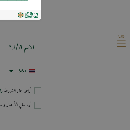
سؤالك*
القائمة
الاسم الأول*
أوافق على الشروط
وا
أود تلقي الأخبار وا