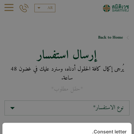
AR
Back to Home
إرسال استفسار
يُرجى إكمال كافة الحقول أدناه، وسنرد عليك في غضون 48
ساعة.
*حقل مطلوب*
نوع الاستفسار*
الموقع*
Consent letter.