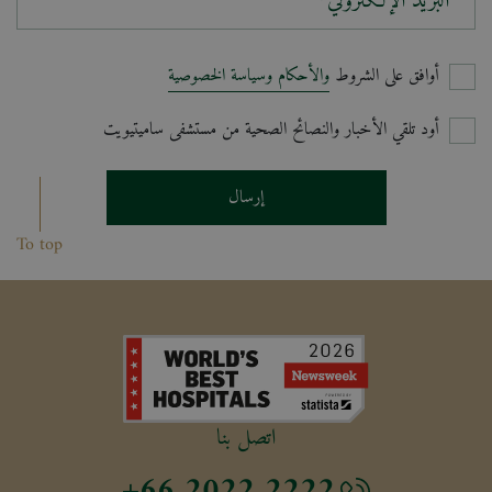
البريد الإلكتروني*
أوافق على الشروط
والأحكام وسياسة الخصوصية
أود تلقي الأخبار والنصائح الصحية من مستشفى ساميتيويت
إرسال
To top
اتصل بنا
+66 2022 2222