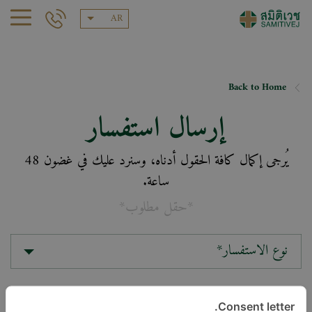
AR
Back to Home
إرسال استفسار
يُرجى إكمال كافة الحقول أدناه، وسنرد عليك في غضون 48
ساعة.
*حقل مطلوب*
نوع الاستفسار*
الموقع*
Consent letter.