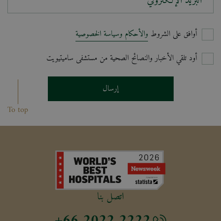
البريد الإلكتروني*
أوافق على الشروط
والأحكام وسياسة الخصوصية
أود تلقي الأخبار والنصائح الصحية من مستشفى ساميتيويت
إرسال
To top
اتصل بنا
+66 2022 2222