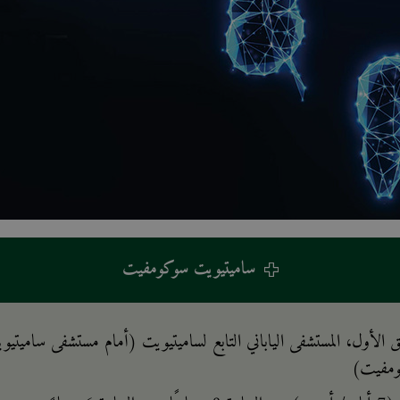
ساميتيويت سوكومفيت
ق الأول، المستشفى الياباني التابع لساميتيويت (أمام مستشفى ساميتيو
مفيت)