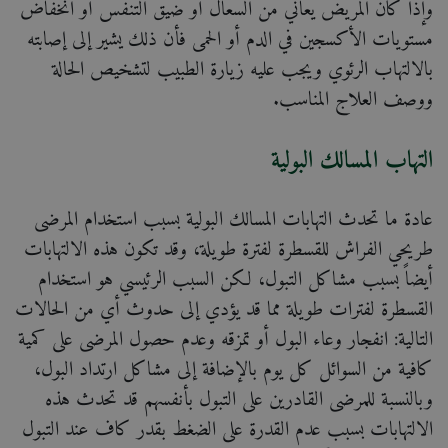
وإذا كان المريض يعاني من السعال أو ضيق التنفس أو انخفاض
مستويات الأكسجين في الدم أو الحمى فأن ذلك يشير إلى إصابته
بالالتهاب الرئوي ويجب عليه زيارة الطبيب لتشخيص الحالة
ووصف العلاج المناسب.
التهاب المسالك البولية
عادة ما تحدث التهابات المسالك البولية بسبب استخدام المرضى
طريحي الفراش للقسطرة لفترة طويلة، وقد تكون هذه الالتهابات
أيضاً بسبب مشاكل التبول، لكن السبب الرئيسي هو استخدام
القسطرة لفترات طويلة مما قد يؤدي إلى حدوث أي من الحالات
التالية: انفجار وعاء البول أو تمزقه وعدم حصول المرضى على كمية
كافية من السوائل كل يوم بالإضافة إلى مشاكل ارتداد البول،
وبالنسبة للمرضى القادرين على التبول بأنفسهم قد تحدث هذه
الالتهابات بسبب عدم القدرة على الضغط بقدر كاف عند التبول