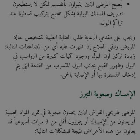
يُنصح المرضى الذين يتبولون بأنفسهم لكن لا يستطيعون
تصريف المسالك البولية بشكل صحيح بتركيب قسطرة عند
تراكم البول.
ويجب على مقدمي الرعاية طلب العناية الطبية لتشخيص حالة
المريض وتلقي العلاج إذا ظهرت عليه أي من المضاعفات التالية:
زيادة تركيز لون البول ووجود كميات كبيرة من الرواسب في
البول وظهور القيح بجانب البول المتسرب من الفتحة التي يتم
إدخال القسطرة بها أو الإصابة بالحمى.
الإمساك وصعوبة التبرز
المرضى طريحي الفراش الذين يجدون صعوبة في تمرير المواد الصلبة
أو يعانون من
الإمساك
أو يتبرزون أقل من 3 مرات أسبوعياً قد
يعانون من هذه الأعراض نتيجة للمشكلات التالية: