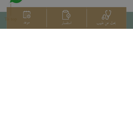
To top
موعد
استفسار
بحث عن طبيب
اتصل بنا
+66 2022 2222
Copyright © 2026 Samitivej PCL.
All rights reserved.