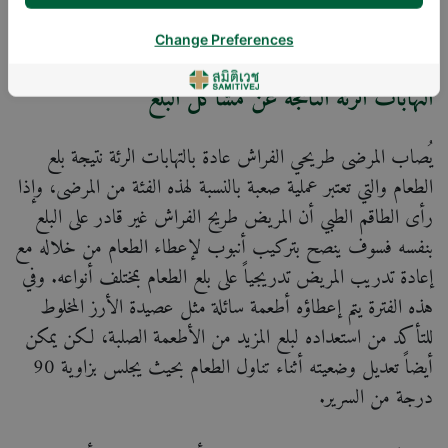
ويجب معالجة قرح الفراش فور ظهورها بتخفيف الوزن على تلك
المنطقة من الجلد.
Change Preferences
التهابات الرئة الناتجة عن مشاكل البلع
يُصاب المرضى طريحي الفراش عادة بالتهابات الرئة نتيجة بلع
الطعام والتي تعتبر عملية صعبة بالنسبة لهذه الفئة من المرضى، وإذا
رأى الطاقم الطبي أن المريض طريح الفراش غير قادر على البلع
بنفسه فسوف ينصح بتركيب أنبوب لإعطاء الطعام من خلاله مع
إعادة تدريب المريض تدريجياً على بلع الطعام بمختلف أنواعه. وفي
هذه الفترة يتم إعطاؤه أطعمة سائلة مثل عصيدة الأرز المخلوط
للتأكد من استعداده لبلع المزيد من الأطعمة الصلبة، لكن يمكن
أيضاً تعديل وضعيته أثناء تناول الطعام بحيث يجلس بزاوية 90
درجة من السرير.