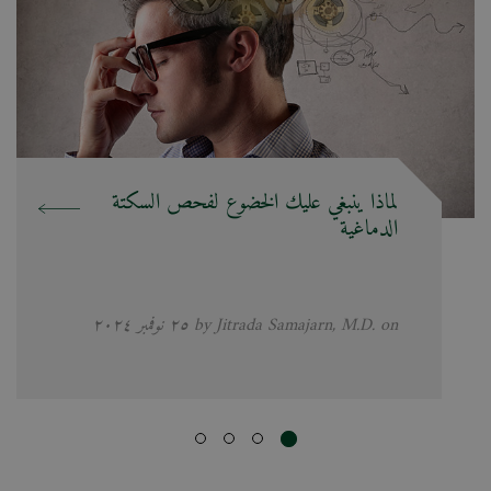
لماذا ينبغي عليك الخضوع لفحص السكتة
الدماغية
by Jitrada Samajarn, M.D. on ٢٥ نوفمبر ٢٠٢٤