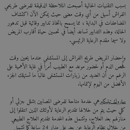
بسبب التقنيات الحالية أصبحت الملاحظة الدقيقة للمرضى طريحي
الفراش أسهل من أي وقت مضى حيث يمكن الآن اكتشاف
المضاعفات في البداية ، مما يسمح باتخاذ تدابير وقائية قبل تدهور
الحالة، وهذه التدابير تساعد أيضاً في تحسين حياة أقارب المريض
ولا سيما مقدم الرعاية الرئيسي.
وإحضار المريض طريح الفراش إلى المستشفى عندما يحين وقت
فحص الدم أو لحضور موعد مع الطبيب أمراً في غاية الأهمية على
الرغم من أن العديد من زيارات المستشفى غالباً ما تستهلك الجزء
الأفضل من اليوم لإتمامها.
ستروك تيليكير
هي خدمة متاحة للمرضى المصابين بشلل جزئي أو
كلي حيث يتم من خلالها تقديم الرعاية لأولئك الذين انتقلوا إلى
منازلهم بعد العلاج، وتشمل هذه الخدمة تقديم العلاج الطبيعي
من خلال نظام الرعاية عن بعد على مدار 24 ساعة كما تشمل