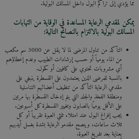
مما يؤدي إلى تراكم البول داخل المسالك البولية.
يمكن لمقدمي الرعاية المساعدة في الوقاية من التهابات
المسالك البولية بالالتزام بالنصائح التالية:
التأكد من تناول المرضى لما لا يقل عن 3000 سم مكعب
من الماء يومياً أو حسب إرشادات الطبيب وعدم إعطاؤهم
أي مشروبات تحتوي على كافيين أو كحول.
بالنسبة للمرضى الذين يعتمدون على القسطرة ينبغي على
مقدمي الرعاية التأكد من تنظيف أعضائهم التناسلية
ومنطقة الفخذ والجلد التي يتم إدخال القسطرة بها مرتين
على الأقل يوميًا بالصابون وتغيير القسطرة كل أسبوعين.
يجب إفراغ البول عند امتلاء ثلثي العبوة تقريباً أو كل
ثلاث ساعات، وينصح مقدمو الرعاية بشدة بغسل أيديهم
بعناية بعد تفريغ العبوة.