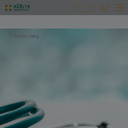
TH
Doctors Listing