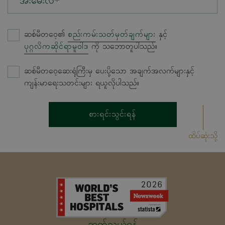
အီးမေးလ်*
ဆစ်မီတဝေ့၏
စည်းကမ်းသတ်မှတ်ချက်များ
နှင့်
ပုဂ္ဂလိကဆိုင်ရာမူဝါဒ
ကို သဘောတူပါသည်။
ဆစ်မီတဝေ့ဆေးရုံကြီးမှ ပေးပို့သော အချက်အလက်များနှင့်
ကျန်းမာရေးသတင်းများ ရယူလိုပါသည်။
စားရင်းသွင်းရန်
ထိပ်ဆုံးသို့