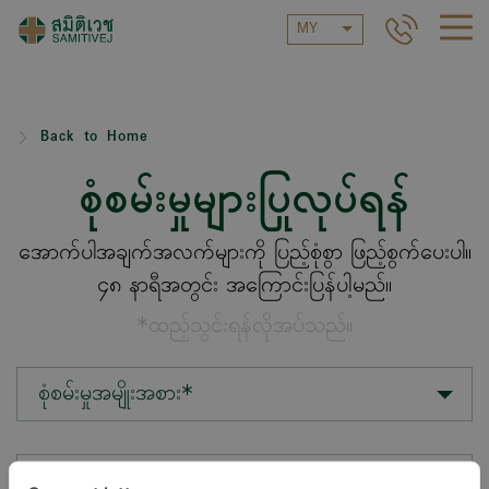
MY
Back to Home
စုံစမ်းမှုများပြုလုပ်ရန်
အောက်ပါအချက်အလက်များကို ပြည့်စုံစွာ ဖြည့်စွက်ပေးပါ။
၄၈ နာရီအတွင်း အကြောင်းပြန်ပါ့မည်။
*ထည့်သွင်းရန်လိုအပ်သည်။
စုံစမ်းမှုအမျိုးအစား*
တည်နေရာ*