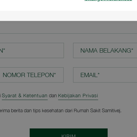
N ANDA*
N*
NAMA BELAKANG*
EMAIL*
i
Syarat & Ketentuan
dan
Kebijakan Privasi
rima berita dan tips kesehatan dari Rumah Sakit Samitivej.
KIRIM