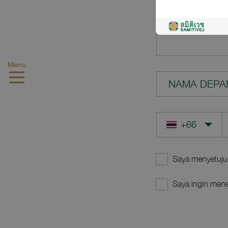
PERTANYAA
Menu
NAMA DEPA
Saya menyetuju
Saya ingin mene