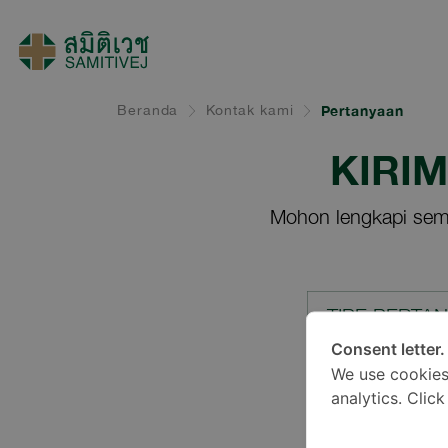
Beranda
Kontak kami
Pertanyaan
KIRI
Mohon lengkapi sem
TIPE PERTA
Consent letter.
We use cookies
LOKASI*
analytics. Clic