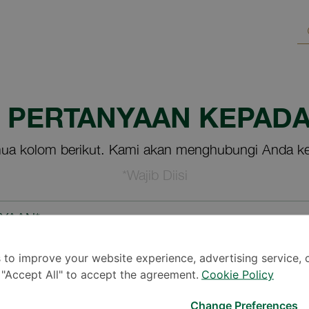
M PERTANYAAN KEPADA
ua kolom berikut. Kami akan menghubungi Anda ke
*Wajib Diisi
NYAAN*
 to improve your website experience, advertising service, 
k "Accept All" to accept the agreement.
Cookie Policy
Change Preferences