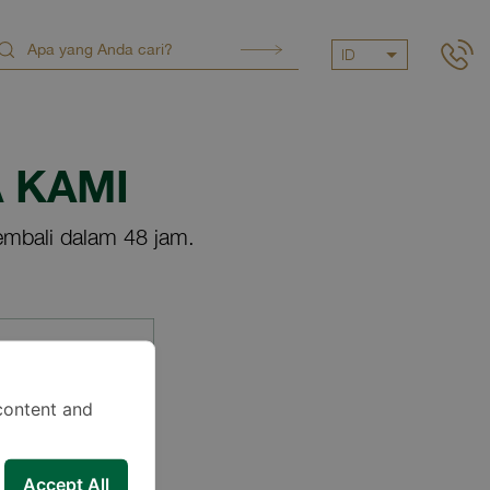
ID
 KAMI
mbali dalam 48 jam.
content and
Accept All