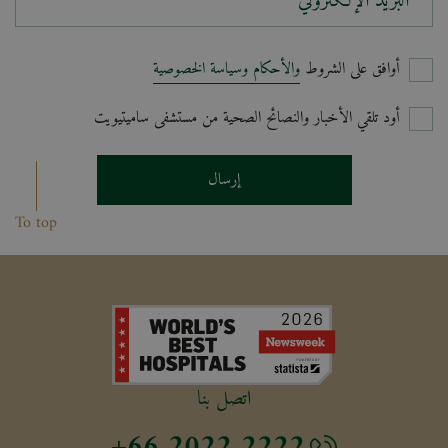
البريد الإلكتروني*
أوافق على الشروط
والأحكام وسياسة الخصوصية
أود تلقي الأخبار والنصائح الصحية من مستشفى ساميتيويت
إرسال
To top
اتصل بنا
+66 2022 2222