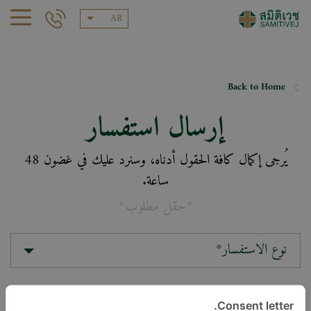
AR
Back to Home
إرسال استفسار
يُرجى إكمال كافة الحقول أدناه، وسنرد عليك في غضون 48
ساعة.
*حقل مطلوب*
نوع الاستفسار*
الموقع*
Consent letter.