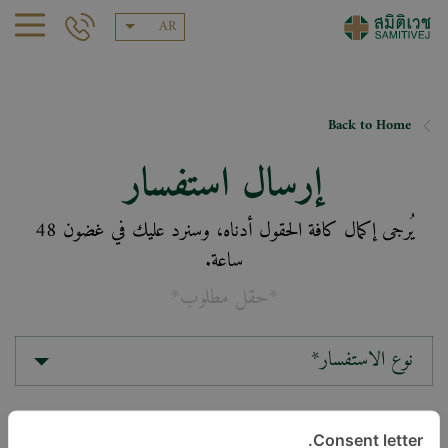
AR
Back to Home
إرسال استفسار
يُرجى إكمال كافة الحقول أدناه، وسنرد عليك في غضون 48
ساعة.
*حقل مطلوب*
نوع الاستفسار*
الموقع*
Consent letter.