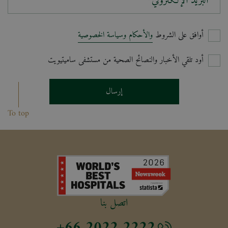
البريد الإلكتروني*
أوافق على الشروط
والأحكام وسياسة الخصوصية
أود تلقي الأخبار والنصائح الصحية من مستشفى ساميتيويت
إرسال
To top
اتصل بنا
+66 2022 2222